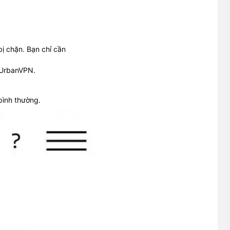
ị chặn. Bạn chỉ cần
 UrbanVPN.
bình thường.