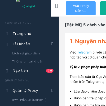
Mua Proxy
Dân Cư
CHỨC NĂNG CHÍNH
[Bật Mí] 5 cách và
Trang chủ
1. Nguyên nh
Tài khoản
Việc
Telegram
bị yêu c
Lịch sử giao dịch
hợp tác với cơ quan ch
Thông tin tài khoản
Tỷ lệ vi phạm pháp luậ
Nạp tiền
0 đ
Theo báo cáo từ Cục A
QUẢN LÝ DỊCH VỤ
nhóm trên Telegram tại
Quản lý Proxy
Lừa đảo chiếm đoạt t
Buôn bán trái phép d
IPv4 Private (Server 1)
Buôn bán ma túy và 