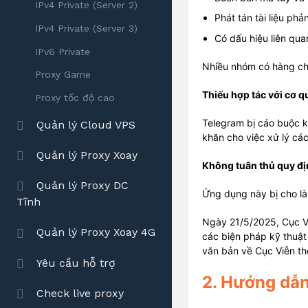
IPv4 Private (Server 2)
Phát tán tài liệu ph
IPv4 Private (Server 3)
Có dấu hiệu liên qu
IPv6 Private
Nhiều nhóm có hàng chụ
Proxy Game
Thiếu hợp tác với cơ 
Proxy tốc độ cao
Telegram bị cáo buộc k
Quản lý Cloud VPS
khăn cho việc xử lý cá
Quản lý Proxy Xoay
Không tuân thủ quy đị
Quản lý Proxy DC
Ứng dụng này bị cho là
Tĩnh
Ngày 21/5/2025, Cục V
Quản lý Proxy Xoay 4G
các biện pháp kỹ thuật
văn bản về Cục Viễn t
Yêu cầu hỗ trợ
2. Hướng dẫn
Check live proxy