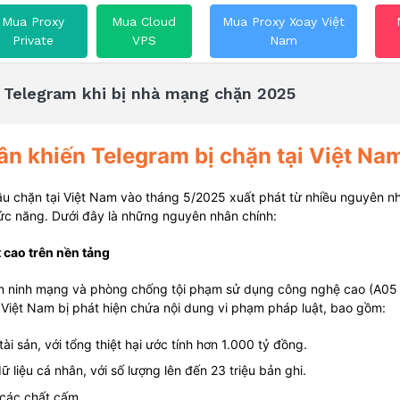
Mua Proxy
Mua Cloud
Mua Proxy Xoay Việt
Private
VPS
Nam
o Telegram khi bị nhà mạng chặn 2025
ân khiến Telegram bị chặn tại Việt Na
ầu chặn tại Việt Nam vào tháng 5/2025 xuất phát từ nhiều nguyên nh
ức năng. Dưới đây là những nguyên nhân chính:
t cao trên nền tảng
n ninh mạng và phòng chống tội phạm sử dụng công nghệ cao (A05 
 Việt Nam bị phát hiện chứa nội dung vi phạm pháp luật, bao gồm:
ài sản, với tổng thiệt hại ước tính hơn 1.000 tỷ đồng.
ữ liệu cá nhân, với số lượng lên đến 23 triệu bản ghi.
các chất cấm.