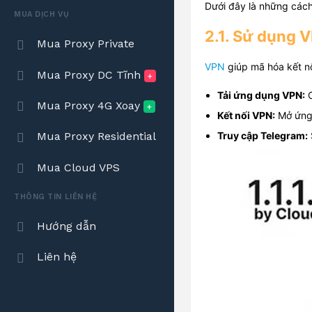
Dưới đây là những cách
MUA DỊCH VỤ
2.1. Sử dụng 
Mua Proxy Private
VPN
giúp mã hóa kết nố
Mua Proxy DC Tĩnh
+
Tải ứng dụng VPN:
C
Mua Proxy 4G Xoay
+
Kết nối VPN:
Mở ứng
Mua Proxy Residential
Truy cập Telegram:
Mua Cloud VPS
THÔNG TIN LIÊN HỆ
Hướng dẫn
Liên hệ