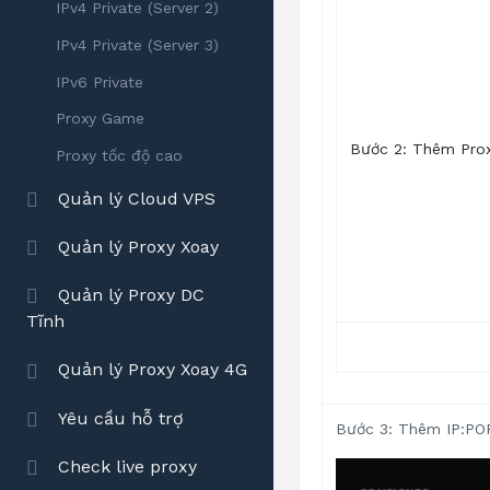
IPv4 Private (Server 2)
IPv4 Private (Server 3)
IPv6 Private
Proxy Game
Bước 2: Thêm Prox
Proxy tốc độ cao
Quản lý Cloud VPS
Quản lý Proxy Xoay
Quản lý Proxy DC
Tĩnh
Quản lý Proxy Xoay 4G
Yêu cầu hỗ trợ
Bước 3: Thêm IP:PO
Check live proxy