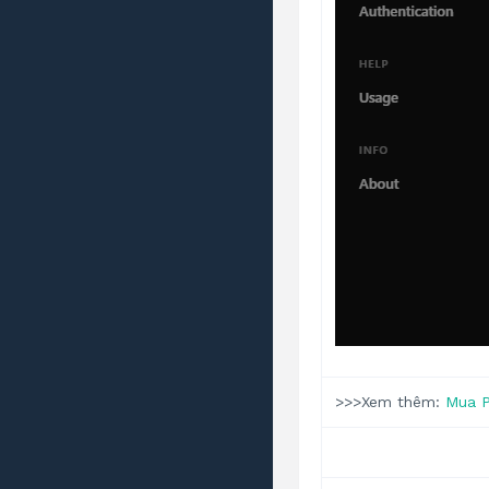
>>>Xem thêm:
Mua P