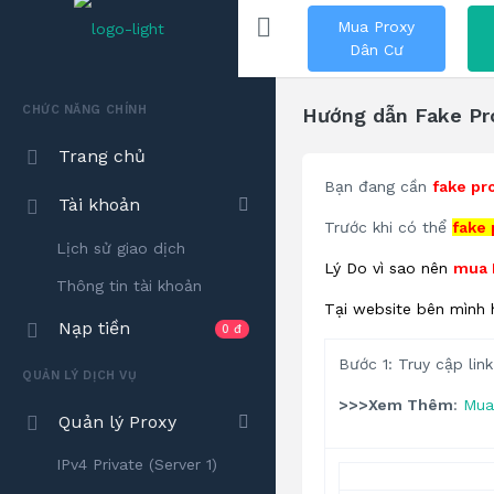
Mua Proxy
Dân Cư
CHỨC NĂNG CHÍNH
Hướng dẫn Fake Pro
Trang chủ
Bạn đang cần
fake pr
Tài khoản
Trước khi có thể
fake
Lịch sử giao dịch
Lý Do vì sao nên
mua 
Thông tin tài khoản
Tại website bên mình 
Nạp tiền
0 đ
Bước 1: Truy cập lin
QUẢN LÝ DỊCH VỤ
>>>Xem Thêm
:
Mua 
Quản lý Proxy
IPv4 Private (Server 1)