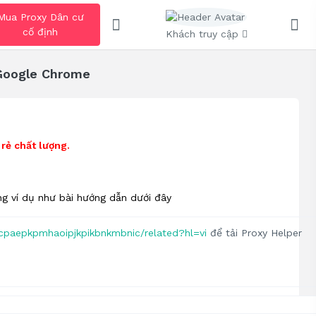
Mua Proxy Dân cư
cố định
Khách truy cập
 Google Chrome
rẻ chất lượng.
ụng ví dụ như bài hướng dẫn dưới đây
fcpaepkpmhaoipjkpikbnkmbnic/related?hl=vi
để tải Proxy Helper