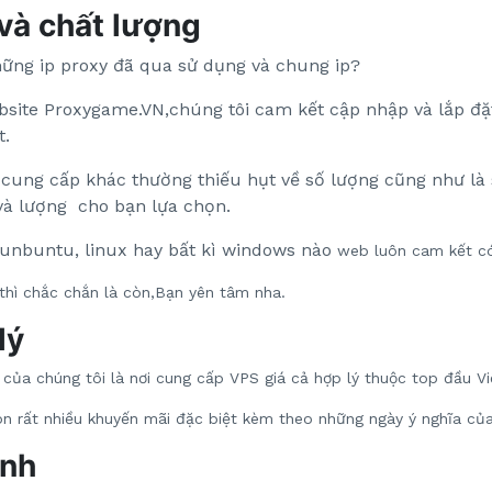
 và chất lượng
ững ip proxy đã qua sử dụng và chung ip?
bsite Proxygame.VN,chúng tôi cam kết cập nhập và lắp đặ
t.
cung cấp khác thường thiếu hụt về số lượng cũng như là 
và lượng cho bạn lựa chọn.
 unbuntu, linux hay bất kì windows nào
web luôn cam kết c
 thì chắc chắn là còn,Bạn yên tâm nha.
lý
của chúng tôi là nơi cung cấp VPS giá cả hợp lý thuộc top đầu V
òn rất nhiều khuyến mãi đặc biệt kèm theo những ngày ý nghĩa củ
anh