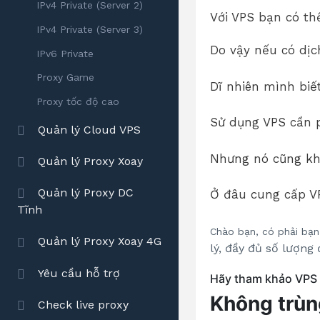
IPv4 Private (Server 2)
Với VPS bạn có th
IPv4 Private (Server 3)
Do vậy nếu có dịch
IPv6 Private
Proxy Game
Dĩ nhiên mình biết
Proxy tốc độ cao
Sử dụng VPS cần p
Quản lý Cloud VPS
Nhưng nó cũng khô
Quản lý Proxy Xoay
Quản lý Proxy DC
Ở đâu cung cấp V
Tĩnh
Chào bạn, có phải bạ
Quản lý Proxy Xoay 4G
lý, đầy đủ số lượng 
Yêu cầu hỗ trợ
Hãy tham khảo VPS p
Không trùn
Check live proxy