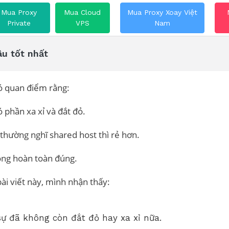
Mua Proxy
Mua Cloud
Mua Proxy Xoay Việt
Private
VPS
Nam
u tốt nhất
có quan điểm rằng:
ó phần xa xỉ và đắt đỏ.
ọ thường nghĩ shared host thì rẻ hơn.
ng hoàn toàn đúng.
ài viết này, mình nhận thấy:
sự đã không còn đắt đỏ hay xa xỉ nữa.