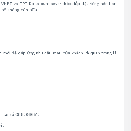
a VNPT và FPT.Do là cụm sever được lắp đặt riêng nên bạn
p sẽ không còn nữa!
ip mới để đáp ứng nhu cầu mau của khách và quan trọng là
ên tại số 0962866512
é!