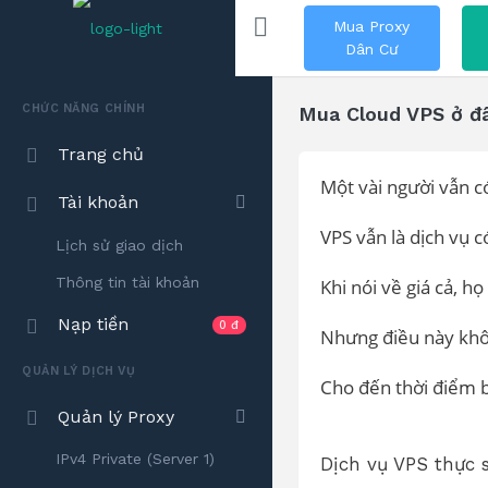
Mua Proxy
Dân Cư
CHỨC NĂNG CHÍNH
Mua Cloud VPS ở đâ
Trang chủ
Một vài người vẫn 
Tài khoản
VPS vẫn là dịch vụ c
Lịch sử giao dịch
Thông tin tài khoản
Khi nói về giá cả, h
Nạp tiền
0 đ
Nhưng điều này khô
QUẢN LÝ DỊCH VỤ
Cho đến thời điểm b
Quản lý Proxy
IPv4 Private (Server 1)
Dịch vụ VPS thực 