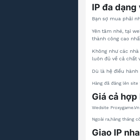
IP đa dạng
Bạn sợ mua phải nh
Yên tâm nhé, tại we
thành công cao nhấ
Không như các nhà 
luôn đủ về cả chất 
Dù là hệ điều hành
Hàng đã đăng lên site
Giá cả hợp 
Wedsite Proxygame.Vn 
Ngoài ra,hàng tháng c
Giao IP nh