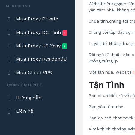
Website Proxygame.Vn 
MUA DỊCH VỤ
yên tâm nhé không có t
Mua Proxy Private
Chưa tính,chúng tôi th
Mua Proxy DC Tĩnh
Chúng tôi lắp đặt cụm 
+
Tuyệt đối không trùng 
Mua Proxy 4G Xoay
+
Đội ngũ kĩ thuật viên 
Mua Proxy Residential
không trùng ip
Một lần nữa, website
Mua Cloud VPS
Tận Tình
THÔNG TIN LIÊN HỆ
Bạn chưa biết rõ về s
Hướng dẫn
Bạn yên tâm nhé.
Liên hệ
Bạn có thể chat tawk t
À mà thỉnh thoảng adm