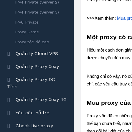
IPv4 Private (Server 2)
IPv4 Private (Server 3)
>>>Xem thêm: 
Mua pro
IPv6 Private
Proxy Game
Một proxy có 
Proxy tốc độ cao
Hiểu một cách đơn giản,
Quản lý Cloud VPS
được chuyển đến máy chủ
Quản lý Proxy Xoay
Không chỉ có vậy, nó cũ
Quản lý Proxy DC
chí, các yêu cầu truy c
Tĩnh
Quản lý Proxy Xoay 4G
Mua proxy của 
Yêu cầu hỗ trợ
Proxy vốn đã có những 
thể bạn chưa biết, nhữn
Check live proxy
theo dõi bài viết của ch