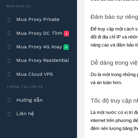
MUA DỊCH VỤ
Đảm bảo sự riêng
Mua Proxy Private
Để truy cập một cách sa
Mua Proxy DC Tĩnh
+
đổi đi địa chỉ IP và nh
nâng cao và đảm bảo tố
Mua Proxy 4G Xoay
+
Mua Proxy Residential
Dễ dàng trong việ
Mua Cloud VPS
Do là một trong những 
và an toàn hơn.
THÔNG TIN LIÊN HỆ
Hướng dẫn
Tốc độ truy cập n
Là một nước có vị trí 
Liên hệ
internet trên phương di
đệm nên lượng băng thô