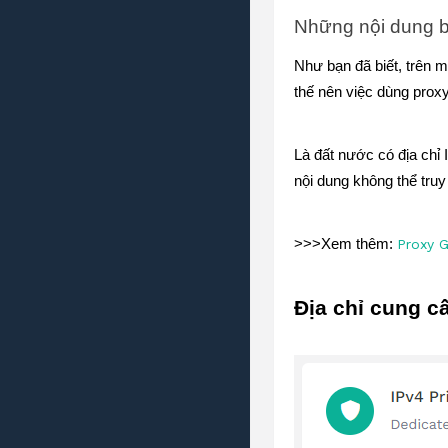
Những nội dung b
Như bạn đã biết, trên m
thế nên việc dùng proxy 
Là đất nước có địa chỉ
nội dung không thể truy
>>>
Xem thêm: 
Proxy 
Địa chỉ cung c