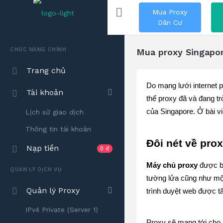
Mua Proxy
Dân Cư
CHỨC NĂNG CHÍNH
Mua proxy Singapore
Trang chủ
Do mạng lưới internet p
Tài khoản
thế proxy đã và đang t
của Singapore. Ở bài vi
Lịch sử giao dịch
Thông tin tài khoản
Đôi nét về pro
Nạp tiền
0 đ
Máy chủ proxy
 được b
QUẢN LÝ DỊCH VỤ
tường lửa cũng như một
Quản lý Proxy
trình duyệt web được tăn
IPv4 Private (Server 1)
Proxy sẽ mang tới cho 