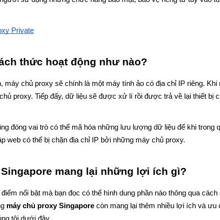
xy Private
cách thức hoạt động như nào?
 máy chủ proxy sẽ chính là một máy tính ảo có địa chỉ IP riêng. Khi 
 proxy. Tiếp đấy, dữ liệu sẽ được xử lí rồi được trả về lại thiết bị
ng đóng vai trò có thể mã hóa những lưu lượng dữ liệu để khi trong q
ập web có thể bị chặn địa chỉ IP bởi những máy chủ proxy. 
Singapore mang lại những lợi ích gì?
điểm nổi bật mà bạn đọc có thể hình dung phần nào thông qua cách c
g 
máy chủ proxy Singapore 
còn mang lại thêm nhiều lợi ích và ưu đ
úng tôi dưới đây. 