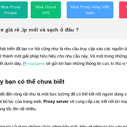
Mua Proxy
Mua Cloud
Mua Proxy Xoay Việt
Private
VPS
Nam
 giá rẻ ,ip mới và sạch ở đâu ?
hát triển đã tạo cơ hội cũng như là nhu cầu truy cập vào các nguồn tà
rở thành một giải pháp hữu hiệu cho nhu cầu này. Và một trong những
ết dưới dây, 
P
roxyGame
 sẽ gửi tới bạn những thông tin cực kì thú vị 
xy bạn có thể chưa biết
iết đến rộng rãi như là một bức tường để có thể kết nối người dùng v
 bộ lọc của trang web. 
Proxy server 
sẽ cung cấp các kết nối tới m
g tốc lên rất nhiều. 
người sử dụng những chức năng bảo mật, bảo vệ riêng tư tùy vào từ