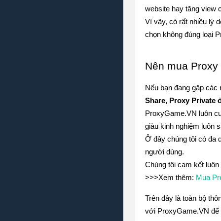
website hay tăng view 
Vì vậy, có rất nhiều lý
chọn không đúng loại P
Nên mua Proxy S
Nếu bạn đang gặp các r
Share, Proxy Private 
ProxyGame.VN
 luôn c
giàu kinh nghiệm luôn s
Ở đây chúng tôi có đa 
người dùng.
Chúng tôi cam kết luôn
>>>Xem thêm: 
Mua Pr
Trên đây là toàn bộ th
với 
ProxyGame.VN
 để