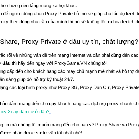
cho những nền tảng mạng xã hội khác.
 do để người dùng chọn Proxy Private bởi nó sẽ giúp cho tốc độ lướt, 
roxy theo đúng nhu cầu của mình thì nó sẽ không tối ưu hóa lợi ích 
hare, Proxy Private ở đâu uy tín, chất lượng?
ắc rối về những vấn đề trên mạng Internet và cần phải dùng đến các 
ở đâu
 thì hãy đến ngay với ProxyGame.VN chúng tôi.
ung cấp đến cho khách hàng các máy chủ mạnh mẽ nhất và hỗ trợ đa dạ
ẵn sàng giúp đỡ hỗ trợ kỹ thuật 24/7.
dạng các loại hình proxy như Proxy 3G, Proxy Dân Cư, Proxy Priva
 bảo đảm mang đến cho quý khách hàng các dịch vụ proxy nhanh chóng
oxy Xoay dân cư ở đâu?
ông tin mà chúng tôi muốn mang đến cho bạn về Proxy Share và Proxy 
 được nhận được sự tư vấn tốt nhất nhé!