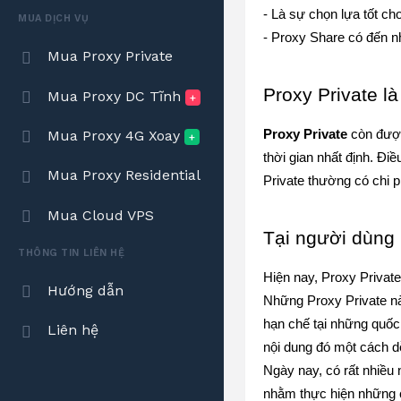
- Là sự chọn lựa tốt ch
MUA DỊCH VỤ
- Proxy Share có đến n
Mua Proxy Private
Proxy Private l
Mua Proxy DC Tĩnh
+
Mua Proxy 4G Xoay
Proxy Private
 còn đượ
+
thời gian nhất định. Đi
Mua Proxy Residential
Private thường có chi 
Mua Cloud VPS
Tại người dùng 
THÔNG TIN LIÊN HỆ
Hiện nay, Proxy Private
Hướng dẫn
Những Proxy Private nà
hạn chế tại những quốc
Liên hệ
nội dung đó một cách d
Ngày nay, có rất nhiều
nhằm thực hiện những c