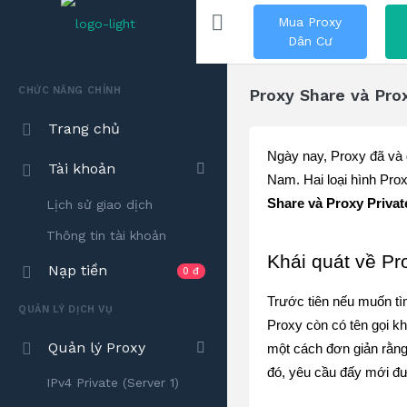
Mua Proxy
Dân Cư
CHỨC NĂNG CHÍNH
Proxy Share và Prox
Trang chủ
Ngày nay, Proxy đã và đ
Tài khoản
Nam. Hai loại hình Pro
Share và Proxy Private
Lịch sử giao dịch
Thông tin tài khoản
Khái quát về Pr
Nạp tiền
0 đ
Trước tiên nếu muốn tì
QUẢN LÝ DỊCH VỤ
Proxy còn có tên gọi kh
Quản lý Proxy
một cách đơn giản rằng
đó, yêu cầu đấy mới đư
IPv4 Private (Server 1)