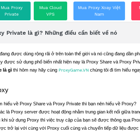
Mua Proxy
Mua Cloud
Mua Proxy Xoay Việt
Private
VPS
Nam
y Private là gì? Những điều cần biết về nó
ang được dùng rộng rãi ở trên toàn thế giới và nó cũng đang dần phát
xy được sử dụng phổ biến nhất hiện nay là Proxy Share và Proxy Priv
 là gì
 thì hôm nay hãy cùng 
ProxyGame.VN
 chúng tôi đi tìm hiểu nga
oxy
m hiểu về Proxy Share và Proxy Private thì bạn nên hiểu về Proxy?
ác là Proxy server được hoạt động nhằm trung gian kết nối giữa tra
 khi sử dụng Proxy thì việc truy cập của bạn sẽ được thông qua Prox
ợc trở lại với cùng với Proxy cuối cùng và chuyển tiếp dữ liệu được