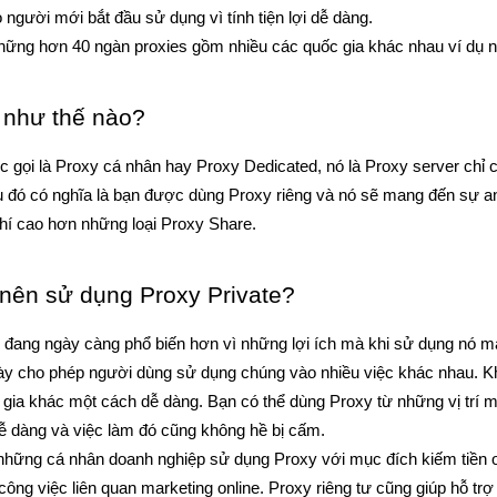
o người mới bắt đầu sử dụng vì tính tiện lợi dễ dàng.
hững hơn 40 ngàn proxies gồm nhiều các quốc gia khác nhau ví dụ 
à như thế nào?
c gọi là Proxy cá nhân hay Proxy Dedicated, nó là Proxy server chỉ
ều đó có nghĩa là bạn được dùng Proxy riêng và nó sẽ mang đến sự an
phí cao hơn những loại Proxy Share.
nên sử dụng Proxy Private?
 đang ngày càng phổ biến hơn vì những lợi ích mà khi sử dụng nó man
y cho phép người dùng sử dụng chúng vào nhiều việc khác nhau. Khi 
 gia khác một cách dễ dàng. Bạn có thể dùng Proxy từ những vị trí 
ễ dàng và việc làm đó cũng không hề bị cấm.
 những cá nhân doanh nghiệp sử dụng Proxy với mục đích kiếm tiền o
ông việc liên quan marketing online. Proxy riêng tư cũng giúp hỗ tr