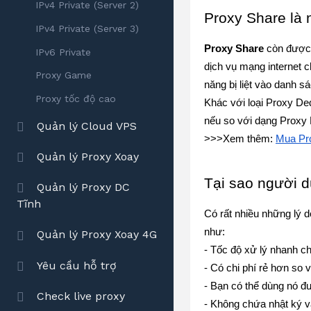
IPv4 Private (Server 2)
Proxy Share là 
IPv4 Private (Server 3)
Proxy Share
 còn được
IPv6 Private
dịch vụ mạng internet 
Proxy Game
năng bị liệt vào danh 
Proxy tốc độ cao
Khác với loại Proxy Ded
nếu so với dạng Proxy 
Quản lý Cloud VPS
>>>Xem thêm: 
Mua Pro
Quản lý Proxy Xoay
Tại sao người 
Quản lý Proxy DC
Tĩnh
Có rất nhiều những lý d
như:
Quản lý Proxy Xoay 4G
- Tốc độ xử lý nhanh 
Yêu cầu hỗ trợ
- Có chi phí rẻ hơn so v
- Bạn có thể dùng nó đ
Check live proxy
- Không chứa nhật ký v