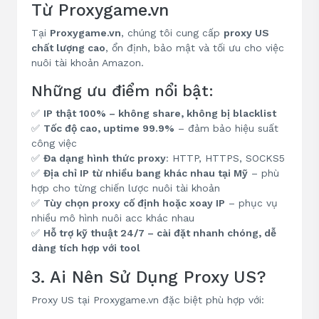
Từ Proxygame.vn
Tại
Proxygame.vn
, chúng tôi cung cấp
proxy US
chất lượng cao
, ổn định, bảo mật và tối ưu cho việc
nuôi tài khoản Amazon.
Những ưu điểm nổi bật:
✅
IP thật 100% – không share, không bị blacklist
✅
Tốc độ cao, uptime 99.9%
– đảm bảo hiệu suất
công việc
✅
Đa dạng hình thức proxy
: HTTP, HTTPS, SOCKS5
✅
Địa chỉ IP từ nhiều bang khác nhau tại Mỹ
– phù
hợp cho từng chiến lược nuôi tài khoản
✅
Tùy chọn proxy cố định hoặc xoay IP
– phục vụ
nhiều mô hình nuôi acc khác nhau
✅
Hỗ trợ kỹ thuật 24/7 – cài đặt nhanh chóng, dễ
dàng tích hợp với tool
3. Ai Nên Sử Dụng Proxy US?
Proxy US tại Proxygame.vn đặc biệt phù hợp với: