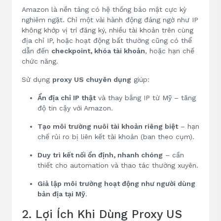
Amazon là nền tảng có hệ thống bảo mật cực kỳ
nghiêm ngặt. Chỉ một vài hành động đáng ngờ như IP
không khớp vị trí đăng ký, nhiều tài khoản trên cùng
địa chỉ IP, hoặc hoạt động bất thường cũng có thể
dẫn đến
checkpoint, khóa tài khoản
, hoặc hạn chế
chức năng.
Sử dụng
proxy US chuyên dụng
giúp:
Ẩn địa chỉ IP thật
và thay bằng IP từ Mỹ – tăng
độ tin cậy với Amazon.
Tạo môi trường nuôi tài khoản riêng biệt
– hạn
chế rủi ro bị liên kết tài khoản (ban theo cụm).
Duy trì kết nối ổn định, nhanh chóng
– cần
thiết cho automation và thao tác thường xuyên.
Giả lập môi trường hoạt động như người dùng
bản địa tại Mỹ
.
2. Lợi Ích Khi Dùng Proxy US